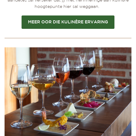
aandetes sal verseker dat jy met herinneringe aan kulinêre
hoogtepunte hier sal weggaan.
MEER OOR DIE KULINÊRE ERVARING