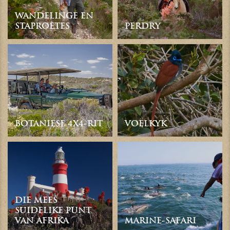
WANDELINGE EN
STAPROETES
PERDRY
BOTANIESE 4X4-RIT
VOËLKYK
DIE MEES
SUIDELIKE PUNT
VAN AFRIKA
MARINE-SAFARI