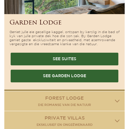
Garden Lodge
Geniet julle eie gesellige kaggel, ontspan by kerslig in die bad of
kyk van julle private dek hoe die son sak. By Garden Lodge
geniet gaste eksklusiwiteit en privaatheid, met asemrowende
vergesigte en die vreedsame klanke van die natuur.
SEE SUITES
SEE GARDEN LODGE
FOREST LODGE
DIE ROMANSE VAN DIE NATUUR
PRIVATE VILLAS
EKSKLUSIEF EN ONGEËWENAARD