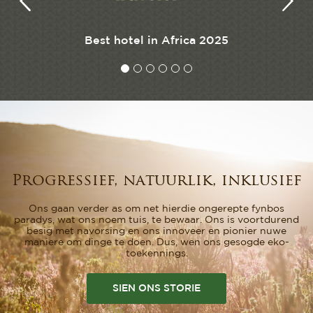
23
Best hotel in Africa 2025
Progressief, natuurlik, inklusief
Ons gaan verder as om net hierdie ongerepte fynbos
paradys, wat ons noem tuis, te bewaar. Ons is voortdurend
besig met navorsing en ons innoveer en pionier nuwe
maniere om dinge te doen. Dus, wen ons gesogde eko-
toekennings.
SIEN ONS STORIE