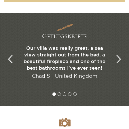
Getuigskrifte
 trip of
Our villa was really great, a sea
We ha
location
view straight out from the bed, a
Lodge w
beautiful fireplace and one of the
ab
best bathrooms I've ever seen!
tates
John 
Chad S - United Kingdom