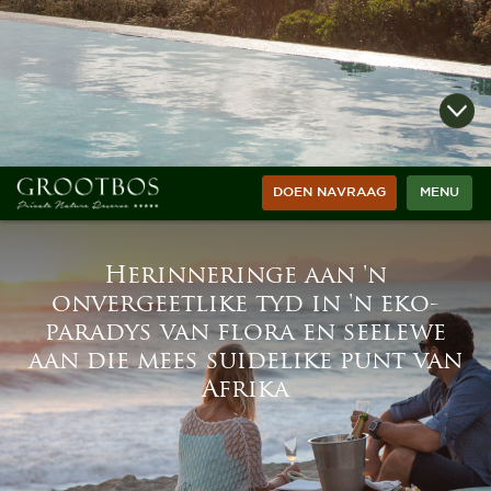
DOEN NAVRAAG
MENU
Herinneringe aan 'n
onvergeetlike tyd in 'n eko-
paradys van flora en seelewe
aan die mees suidelike punt van
Afrika