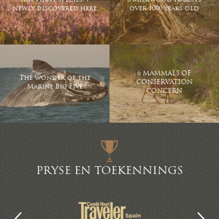
newly discovered here
over 1000 years old
6 MAMMALS OF
The wonder of the
CONSERVATION
Marine Big Five
CONCERN
PRYSE EN TOEKENNINGS