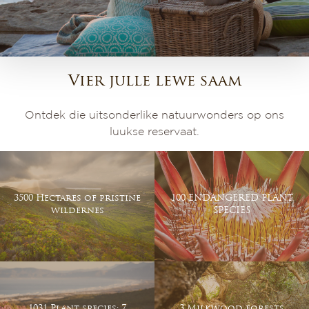
Vier julle lewe saam
Ontdek die uitsonderlike natuurwonders op ons
luukse reservaat.
3500 Hectares of pristine
100 ENDANGERED PLANT
wildernes
SPECIES
1031 Plant species: 7
3 Milkwood forests