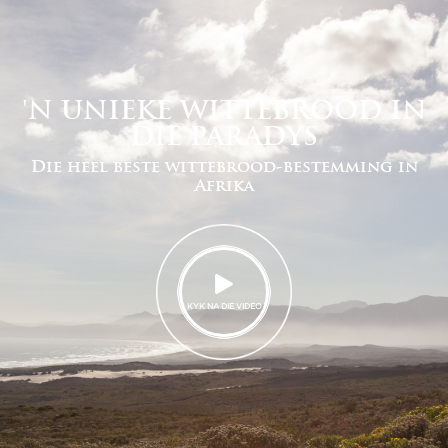
'N UNIEKE WITTEBROOD IN
DIE PARADYS
Die heel beste wittebrood-bestemming in
Afrika
KYK NA DIE VIDEO