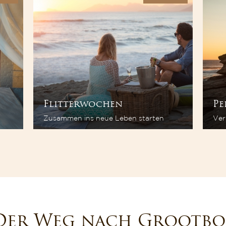
Flitterwochen
Pe
Zusammen ins neue Leben starten
Ver
Der Weg nach Grootbo