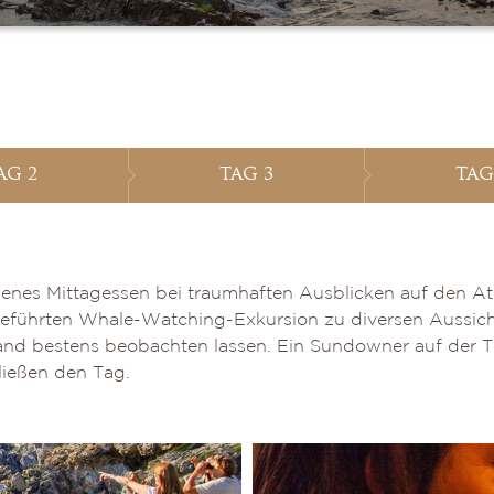
AG 2
TAG 3
TAG
esenes Mittagessen bei traumhaften Ausblicken auf den 
 geführten Whale-Watching-Exkursion zu diversen Aussich
and bestens beobachten lassen. Ein Sundowner auf der T
ließen den Tag.