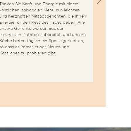
Tanken Sie Kraft und Energie mit einem
Beenden Si
köstlichen, saisonalen Menü aus leichten
Abendessen
und herzhaften Mittagsgerichten, die Ihnen
Umgebung, 
Energie für den Rest des Tages geben. Alle
Gänge-Menü
unsere Gerichte werden aus den
Küchenchefs
frischesten Zutaten zubereitet, und unsere
Kunst, nat
Köche bieten täglich ein Spezialgericht an,
und köstlic
so dass es immer etwas Neues und
Reise der 
Köstliches zu probieren gibt.
schaffen. D
durch eine
lokalen un
Getränken 