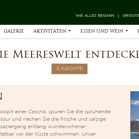
WIE ALLES BEGANN
GROOTB
GALERIE
AKTIVITÄTEN
ESSEN UND WEIN
ie Meereswelt entdeck
3 NÄCHTE
n
ckpit einer Cessna, spüren Sie die sprühende
our und riechen Sie die frische und salzige
m Spaziergang entlang wunderschöner
ttelbar vor der Küste schwimmen. Unser