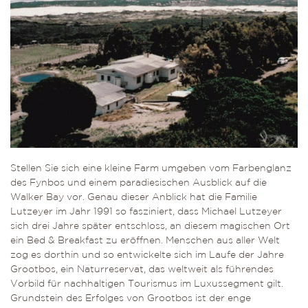
Stellen Sie sich eine kleine Farm umgeben vom Farbenglanz
des Fynbos und einem paradiesischen Ausblick auf die
Walker Bay vor. Genau dieser Anblick hat die Familie
Lutzeyer im Jahr 1991 so fasziniert, dass Michael Lutzeyer
sich drei Jahre später entschloss, an diesem magischen Ort
ein Bed & Breakfast zu eröffnen. Menschen aus aller Welt
zog es dorthin und so entwickelte sich im Laufe der Jahre
Grootbos, ein Naturreservat, das weltweit als führendes
Vorbild für nachhaltigen Tourismus im Luxussegment gilt.
Grundstein des Erfolges von Grootbos ist der enge