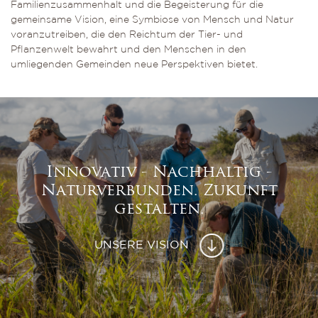
Familienzusammenhalt und die Begeisterung für die
gemeinsame Vision, eine Symbiose von Mensch und Natur
voranzutreiben, die den Reichtum der Tier- und
Pflanzenwelt bewahrt und den Menschen in den
umliegenden Gemeinden neue Perspektiven bietet.
Innovativ - Nachhaltig -
Naturverbunden. Zukunft
gestalten.
UNSERE VISION