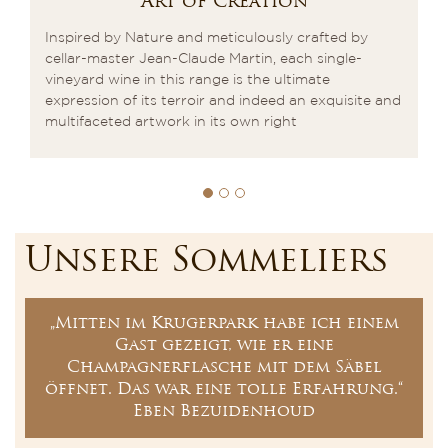
Art of Creation
t”
Inspired by Nature and meticulously crafted by
In
l”
cellar-master Jean-Claude Martin, each single-
kn
ry
vineyard wine in this range is the ultimate
wi
expression of its terroir and indeed an exquisite and
multifaceted artwork in its own right
Unsere Sommeliers
„Mitten im Krugerpark habe ich einem
Gast gezeigt, wie er eine
Champagnerflasche mit dem Säbel
öffnet. Das war eine tolle Erfahrung.“
Eben Bezuidenhoud